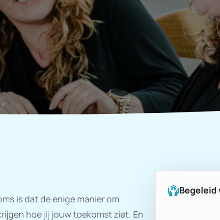
Begeleid
 Soms is dat de enige manier om
ijgen hoe jij jouw toekomst ziet. En