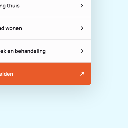
ng thuis
md wonen
iek en behandeling
elden