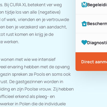
Begeleidi
s. Bij CURA XL betekent ver weg
n tijdje los van alle (negatieve)
ol of werk, vrienden en je vertrouwde
Bescher
 hen ben je verzekerd van aandacht,
ot rust komen en krijg je de
te werken.
Diagnost
e wonen met wie we intensief
Direct aanm
 veel ervaring hebben met de opvang
tgezin spreken ze Pools en soms ook
rust. De gastgezinnen worden in
ding en zijn Poolse vrouw. Zij hebben
officieel erkend als pleeg- en
erker in Polen die de individuele