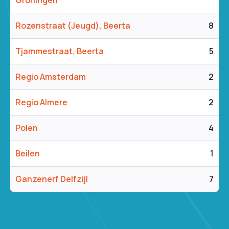
Groningen
Rozenstraat (Jeugd), Beerta
8
Tjammestraat, Beerta
5
Regio Amsterdam
2
Regio Almere
2
Polen
4
Beilen
1
Ganzenerf Delfzijl
7