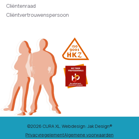
Cliëntenraad
Cliëntvertrouwenspersoon
©2026 CURA XL. Webdesign:
Jak Design
®
Privacyregelement
Algemene voorwaarden