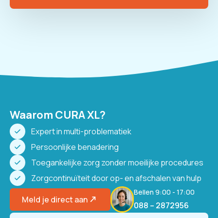
Waarom CURA XL?
Expert in multi-problematiek
Persoonlijke benadering
Toegankelijke zorg zonder moeilijke procedures
Zorgcontinuïteit door op- en afschalen van hulp
Bellen 9:00 - 17:00
Meld je direct aan
088 – 2872956