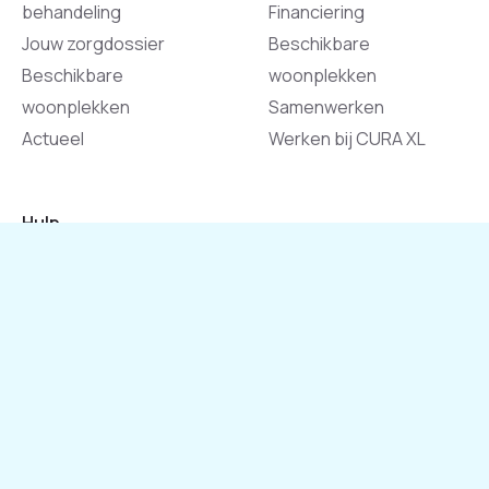
behandeling
Financiering
Jouw zorgdossier
Beschikbare
Beschikbare
woonplekken
woonplekken
Samenwerken
Actueel
Werken bij CURA XL
Hulp
Contact
Aanmelden
Niet tevreden of een
klacht
Klachtenprocedure
Veelgestelde vragen
Beschikbare
woonplekken