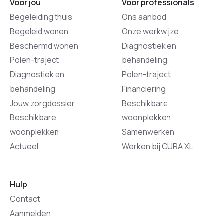
Voor jou
Voor professionals
Begeleiding thuis
Ons aanbod
Begeleid wonen
Onze werkwijze
Beschermd wonen
Diagnostiek en
Polen-traject
behandeling
Diagnostiek en
Polen-traject
behandeling
Financiering
Jouw zorgdossier
Beschikbare
Beschikbare
woonplekken
woonplekken
Samenwerken
Actueel
Werken bij CURA XL
Hulp
Contact
Aanmelden